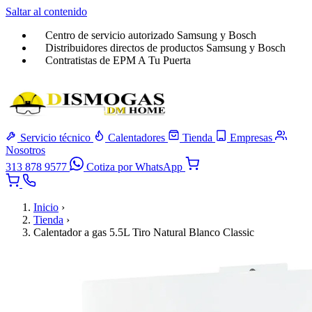
Saltar al contenido
Centro de servicio autorizado Samsung y Bosch
Distribuidores directos de productos Samsung y Bosch
Contratistas de EPM A Tu Puerta
Servicio técnico
Calentadores
Tienda
Empresas
Nosotros
313 878 9577
Cotiza por WhatsApp
Inicio
›
Tienda
›
Calentador a gas 5.5L Tiro Natural Blanco Classic